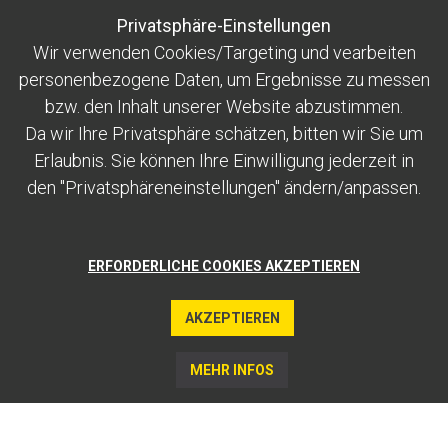
Privatsphäre-Einstellungen
00:00
/
01:31
Wir verwenden Cookies/Targeting und vearbeiten
personenbezogene Daten, um Ergebnisse zu messen
bzw. den Inhalt unserer Website abzustimmen.
Da wir Ihre Privatsphäre schätzen, bitten wir Sie um
Erlaubnis. Sie können Ihre Einwilligung jederzeit in
den "Privatsphäreneinstellungen" ändern/anpassen.
KONTAKT
ENGADIN ST. MORITZ
MOUNTAINS AG
ERFORDERLICHE COOKIES AKZEPTIEREN
AKZEPTIEREN
RECHTLICHES
MEHR INFOS