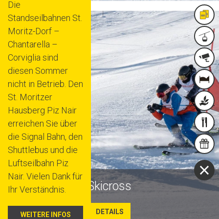
Die
TIC
Standseilbahnen St.
Moritz-Dorf –
ANL
Chantarella –
Corviglia sind
WEB
diesen Sommer
ÜBE
nicht in Betrieb. Den
St. Moritzer
NAC
Hausberg Piz Nair
ESS
&
erreichen Sie über
GUT
TRINK
die Signal Bahn, den
&
Shuttlebus und die
MEHR
Luftseilbahn Piz
Nair. Vielen Dank für
Skicross
Ihr Verständnis.
DETAILS
WEITERE INFOS