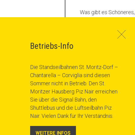
Was gibt es Schöneres, 
zu geniessen? Dieses N
Selbstüberwindung, abe
Federn lohnt sich – fü
Betriebs-Info
Schnee bei Morgenson
Die Standseilbahnen St. Moritz-Dorf –
Chantarella – Corviglia sind diesen
Sommer nicht in Betrieb. Den St.
Moritzer Hausberg Piz Nair erreichen
Sie über die Signal Bahn, den
Shuttlebus und die Luftseilbahn Piz
Nair. Vielen Dank für Ihr Verständnis.
WEITERE INFOS