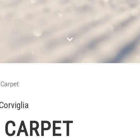
 Carpet
Corviglia
 CARPET